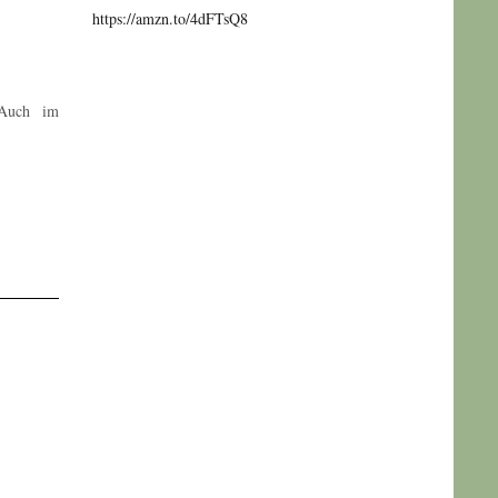
https://amzn.to/4dFTsQ8
 Auch im