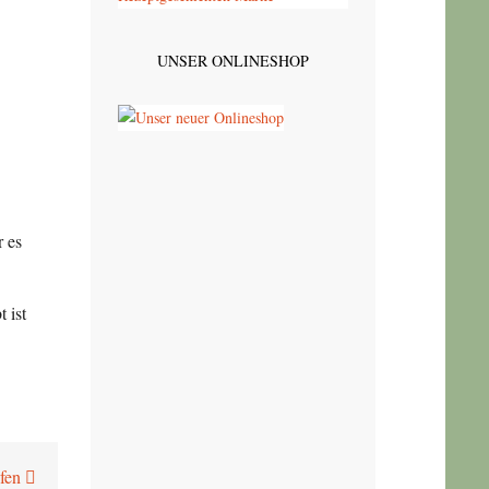
UNSER ONLINESHOP
r es
 ist
Ofen