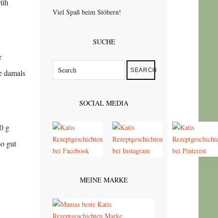
rüh
Viel Spaß beim Stöbern!
SUCHE
r
SEARCH
ie damals
SOCIAL MEDIA
0 g
so gut
MEINE MARKE