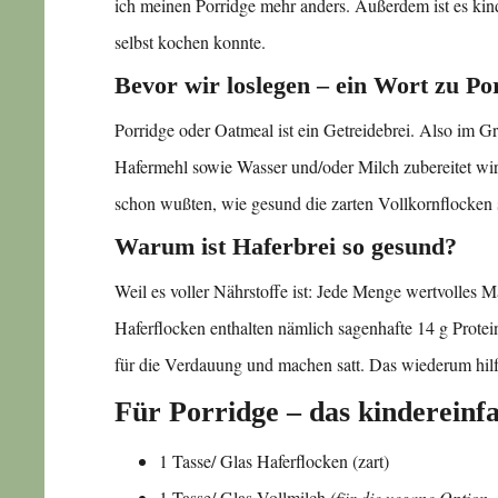
ich meinen Porridge mehr anders. Außerdem ist es kind
selbst kochen konnte.
Bevor wir loslegen – ein Wort zu Po
Porridge oder Oatmeal ist ein Getreidebrei. Also im G
Hafermehl sowie Wasser und/oder Milch zubereitet wir
schon wußten, wie gesund die zarten Vollkornflocken s
Warum ist Haferbrei so gesund?
Weil es voller Nährstoffe ist: Jede Menge wertvolles
Haferflocken enthalten nämlich sagenhafte 14 g Protein.
für die Verdauung und machen satt. Das wiederum hi
Für Porridge – das kindereinf
1 Tasse/ Glas Haferflocken (zart)
1 Tasse/ Glas Vollmilch
(für die vegane Option 