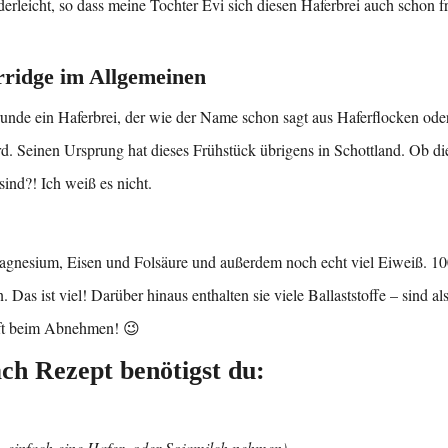
erleicht, so dass meine Tochter Evi sich diesen Haferbrei auch schon f
rridge im Allgemeinen
runde ein Haferbrei, der wie der Name schon sagt aus Haferflocken ode
d. Seinen Ursprung hat dieses Frühstück übrigens in Schottland. Ob d
ind?! Ich weiß es nicht.
 Magnesium, Eisen und Folsäure und außerdem noch echt viel Eiweiß. 10
 Das ist viel! Darüber hinaus enthalten sie viele Ballaststoffe – sind al
lft beim Abnehmen! 😉
ach Rezept benötigst du:
– einfach eine Hafer- oder Sojamilch nehmen)