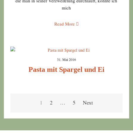
die man in seiner Verzweifelung durchläuft, könnte ich
mich
Read More
31. Mai 2016
Pasta mit Spargel und Ei
Seitennummerierung
1
2
…
5
Next
der
Beiträge