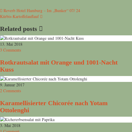
Beitragsnavigation
Reverb Hotel Hamburg – Im „Bunker“ 07/ 24
Kürbis-Kartoffelauflauf
Related posts
13. Mai 2018
3 Comments
Rotkrautsalat mit Orange und 1001-Nacht
Kuss
9. Januar 2017
2 Comments
Karamellisierter Chicorée nach Yotam
Ottolenghi
3. Mai 2018
1 Comment