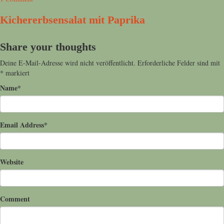
Kichererbsensalat mit Paprika
Share your thoughts
Deine E-Mail-Adresse wird nicht veröffentlicht.
Erforderliche Felder sind mit
*
markiert
Name
*
Email Address
*
Website
Comment