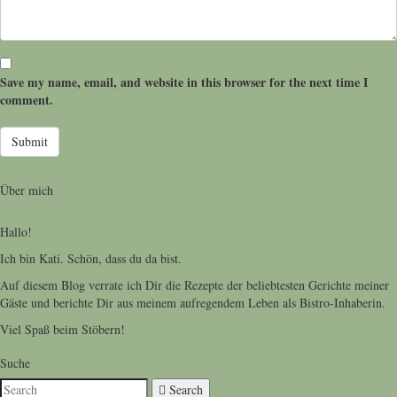
Save my name, email, and website in this browser for the next time I
comment.
Über mich
Hallo!
Ich bin Kati. Schön, dass du da bist.
Auf diesem Blog verrate ich Dir die Rezepte der beliebtesten Gerichte meiner
Gäste und berichte Dir aus meinem aufregendem Leben als Bistro-Inhaberin.
Viel Spaß beim Stöbern!
Suche
Search