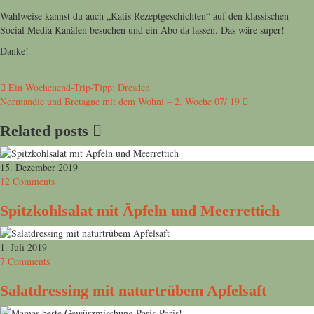
Wahlweise kannst du auch „Katis Rezeptgeschichten“ auf den klassischen
Social Media Kanälen besuchen und ein Abo da lassen. Das wäre super!
Danke!
Beitragsnavigation
Ein Wochenend-Trip-Tipp: Dresden
Normandie und Bretagne mit dem Wohni – 2. Woche 07/ 19
Related posts
15. Dezember 2019
12 Comments
Spitzkohlsalat mit Äpfeln und Meerrettich
1. Juli 2019
7 Comments
Salatdressing mit naturtrübem Apfelsaft