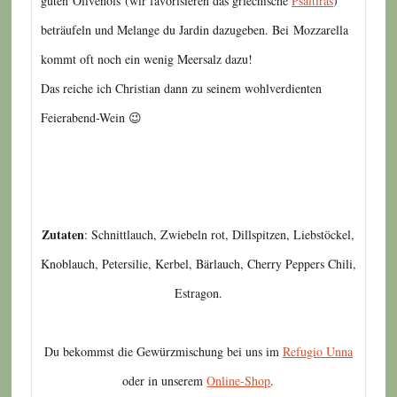
guten Olivenöls (wir favorisieren das griechische
Psaltiras
)
beträufeln und Melange du Jardin dazugeben. Bei Mozzarella
kommt oft noch ein wenig Meersalz dazu!
Das reiche ich Christian dann zu seinem wohlverdienten
Feierabend-Wein 😉
Zutaten
: Schnittlauch, Zwiebeln rot, Dillspitzen, Liebstöckel,
Knoblauch, Petersilie, Kerbel, Bärlauch, Cherry Peppers Chili,
Estragon.
Du bekommst die Gewürzmischung bei uns im
Refugio Unna
oder in unserem
Online-Shop
.