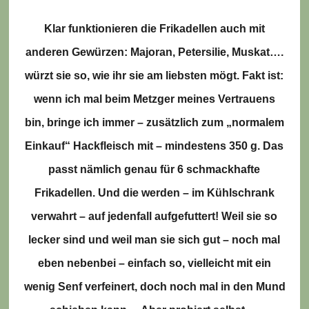
Kla
r fun
ktionieren die Frikadellen auch
mit
anderen Gewürzen
: Majoran, Petersilie, Muskat….
würzt
sie so, wie ihr sie am liebsten mögt. Fakt ist:
wenn ich mal beim Metzger meines Vertrauens
bin, bringe ich immer – zusätzlich z
um
„n
ormalem
Einkau
f“ Hackfleisch
mi
t – mindestens 350 g
. Das
passt nämlich genau für 6 schmackhafte
Frikadellen. Und die werden – im Kühlschrank
verwahrt – auf jedenfall aufgefuttert
! Weil sie so
lecker sind und weil man sie sich gut – noch mal
eben nebenbei – einfach so, vielleicht mit ein
wenig Senf verfeinert
, doch noch mal in den Mund