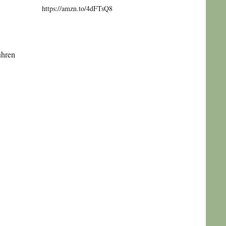
https://amzn.to/4dFTsQ8
ühren