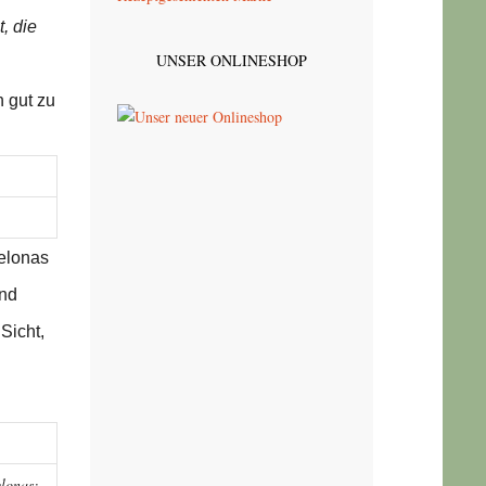
, die
UNSER ONLINESHOP
n gut zu
celonas
und
Sicht,
elonas: