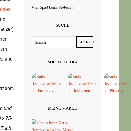
Viel Spaß beim Stöbern!
hönes
uno
SUCHE
nauzer)
eren
SEARCH
dern
eg und
SOCIAL MEDIA
mit dem
MEINE MARKE
rn und
 x 75-
r Euch