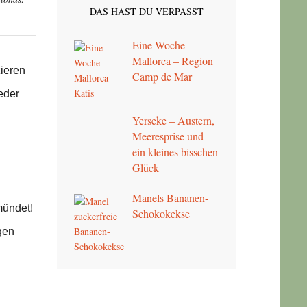
DAS HAST DU VERPASST
Eine Woche
Mallorca – Region
zieren
Camp de Mar
eder
Yerseke – Austern,
Meeresprise und
ein kleines bisschen
Glück
Manels Bananen-
mündet!
Schokokekse
gen