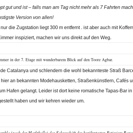
pt gut und ist – falls man am Tag nicht mehr als 7 Fahrten macht
stigste Version von allen!
ur die Zugstation liegt 300 m entfernt . ist aber auch mit Koffer
Zimmer inspiziert, machen wir uns direkt auf den Weg.
immer in der 7. Etage mit wunderbarem Blick auf den Toore Agbar.
e de Catalanya und schlendern die wohl bekannteste Straß Bar
n hier an bekannten Modehausketten, Straßenkünstlern, Cafés 
m Hafen gelangt. Leider ist dort keine romatische Tapas-Bar in 
gestellt haben und wir kehren wieder um.
Rambla (nach der Markthalle) das Eckgeschäft des berühmtesten Patissiers Barc