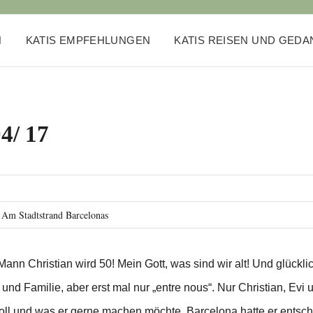
N
KATIS EMPFEHLUNGEN
KATIS REISEN UND GED
4/ 17
Am Stadtstrand Barcelonas
Mann Christian wird 50! Mein Gott, was sind wir alt! Und glückli
und Familie, aber erst mal nur „entre nous“. Nur Christian, Evi u
soll und was er gerne machen möchte. Barcelona hatte er entsc