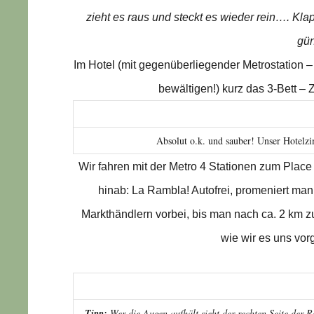
zieht es raus und steckt es wieder rein…. Klap
gün
Im Hotel (mit gegenüberliegender Metrostation – n
bewältigen!) kurz das 3-Bett – 
Absolut o.k. und sauber! Unser Hotelz
Wir fahren mit der Metro 4 Stationen zum Plac
hinab: La Rambla! Autofrei, promeniert ma
Markthändlern vorbei, bis man nach ca. 2 km zu
wie wir es uns vor
Tipp:
Wer die Augen aufhält sieht der rechten Seite der 