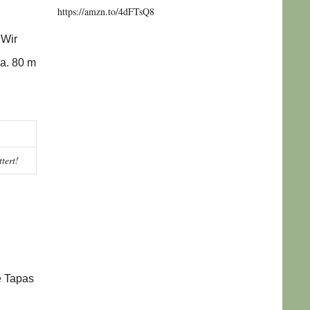
https://amzn.to/4dFTsQ8
 Wir
ca. 80 m
tert!
e Tapas