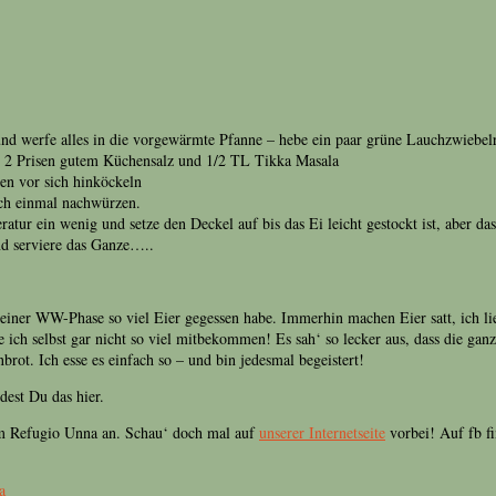
nd werfe alles in die vorgewärmte Pfanne – hebe ein paar grüne Lauchzwiebelri
t 2 Prisen gutem Küchensalz und 1/2 TL Tikka Masala
uten vor sich hinköckeln
och einmal nachwürzen.
tur ein wenig und setze den Deckel auf bis das Ei leicht gestockt ist, aber das 
d serviere das Ganze…..
meiner WW-Phase so viel Eier gegessen habe. Immerhin machen Eier satt, ich l
ch selbst gar nicht so viel mitbekommen! Es sah‘ so lecker aus, dass die ganze
rot. Ich esse es einfach so – und bin jedesmal begeistert!
dest Du das hier.
dem Refugio Unna an. Schau‘ doch mal auf
unserer Internetseite
vorbei! Auf fb fi
a