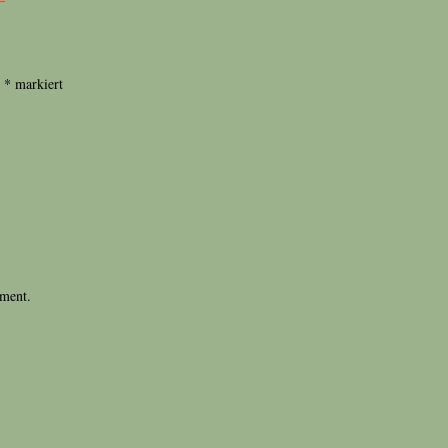
t
*
markiert
mment.