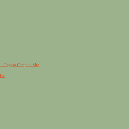
a – Region Camp de Mar
kse