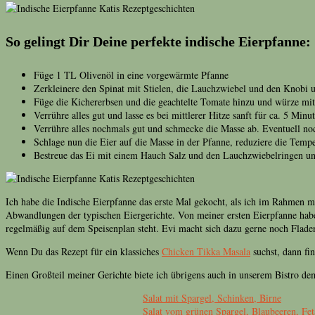
So gelingt Dir Deine perfekte indische Eierpfanne:
Füge 1 TL Olivenöl in eine vorgewärmte Pfanne
Zerkleinere den Spinat mit Stielen, die Lauchzwiebel und den Knobi u
Füge die Kichererbsen und die geachtelte Tomate hinzu und würze mi
Verrühre alles gut und lasse es bei mittlerer Hitze sanft für ca. 5 Min
Verrühre alles nochmals gut und schmecke die Masse ab. Eventuell n
Schlage nun die Eier auf die Masse in der Pfanne, reduziere die Tempera
Bestreue das Ei mit einem Hauch Salz und den Lauchzwiebelringen un
Ich habe die Indische Eierpfanne das erste Mal gekocht, als ich im Rahmen 
Abwandlungen der typischen Eiergerichte. Von meiner ersten Eierpfanne habe i
regelmäßig auf dem Speisenplan steht. Evi macht sich dazu gerne noch Fladenb
Wenn Du das Rezept für ein klassiches
Chicken Tikka Masala
suchst, dann fin
Einen Großteil meiner Gerichte biete ich übrigens auch in unserem Bistro 
Beitragsnavigation
Salat mit Spargel, Schinken, Birne
Salat vom grünen Spargel, Blaubeeren, Fet