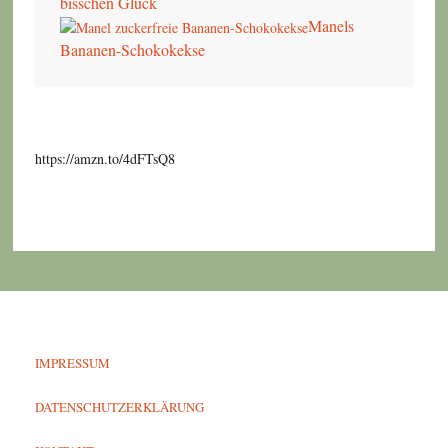
bisschen Glück
Manels
Bananen-Schokokekse
https://amzn.to/4dFTsQ8
IMPRESSUM
DATENSCHUTZERKLÄRUNG