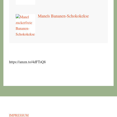
Manels Bananen-Schokokekse
https://amzn.to/4dFTsQ8
IMPRESSUM