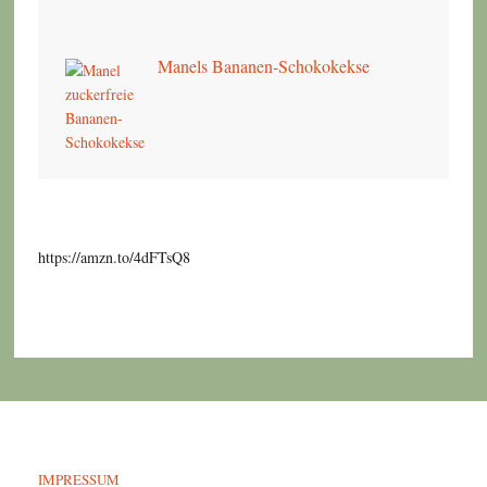
Manels Bananen-Schokokekse
https://amzn.to/4dFTsQ8
IMPRESSUM