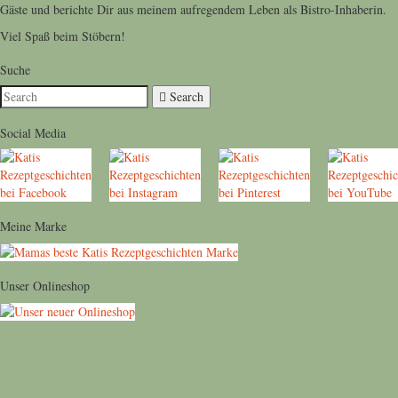
Gäste und berichte Dir aus meinem aufregendem Leben als Bistro-Inhaberin.
Viel Spaß beim Stöbern!
Suche
Search
Social Media
Meine Marke
Unser Onlineshop