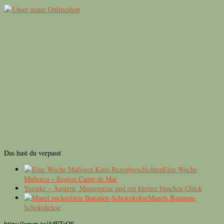
Das hast du verpasst
Eine Woche
Mallorca – Region Camp de Mar
Yerseke – Austern, Meeresprise und ein kleines bisschen Glück
Manels Bananen-
Schokokekse
https://amzn.to/4dFTsQ8