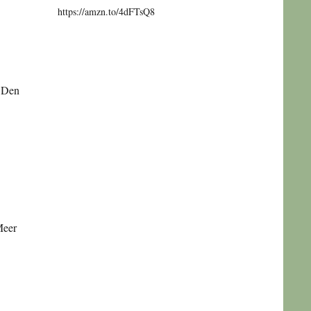
https://amzn.to/4dFTsQ8
. Den
Meer