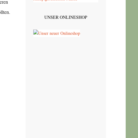
eren
llten.
UNSER ONLINESHOP