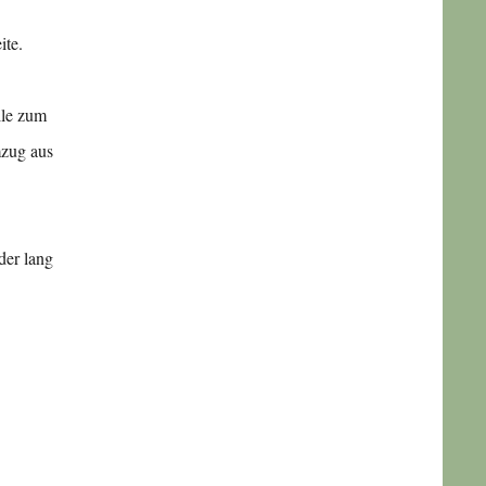
ite.
lle zum
mzug aus
der lang