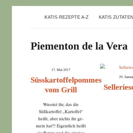
KATIS REZEPTE A-Z
KATIS ZUTATE
Piementon de la Vera
17. Mai 2017
29. Janua
Süsskartoffelpommes
Selleries
vom Grill
Wusstet ihr, das die
Süßkartoffel „Kartoffel“
heißt, aber nichts ihr ge-
mein hat?! Eigentlich heißt
sie Batate und die einzige