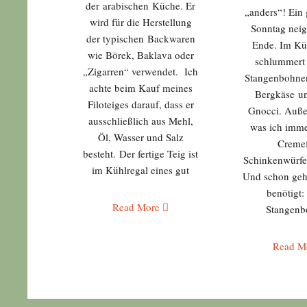
der arabischen Küche. Er
„anders“! Ein
wird für die Herstellung
Sonntag neig
der typischen Backwaren
Ende. Im Kü
wie Börek, Baklava oder
schlummert 
„Zigarren“ verwendet. Ich
Stangenbohnen
achte beim Kauf meines
Bergkäse un
Filoteiges darauf, dass er
Gnocci. Auße
ausschließlich aus Mehl,
was ich imme
Öl, Wasser und Salz
Cremef
besteht. Der fertige Teig ist
Schinkenwürfe
im Kühlregal eines gut
Und schon geht
benötigt:
Read More
Stangenb
Read M