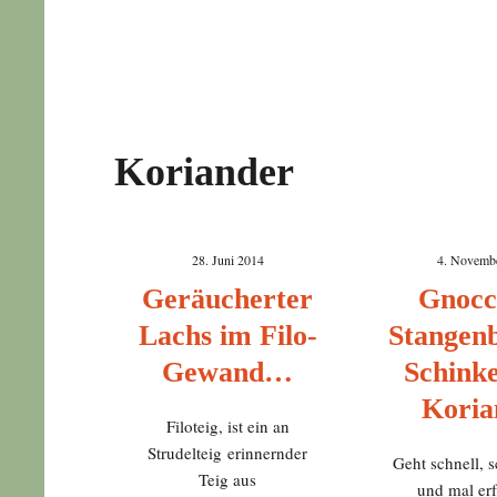
Koriander
28. Juni 2014
4. Novemb
Geräucherter
Gnocc
Lachs im Filo-
Stangen
Gewand…
Schink
Koria
Filoteig, ist ein an
Strudelteig erinnernder
Geht schnell, 
Teig aus
und mal er