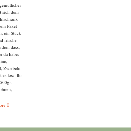
 gemütlicher
t sich dem
hlschrank
ein Paket
, ein Stück
d frische
rdem dass,
r da habe:
ine,
l, Zwiebeln.
 es los: Ihr
 500gr.
ohnen,
ore