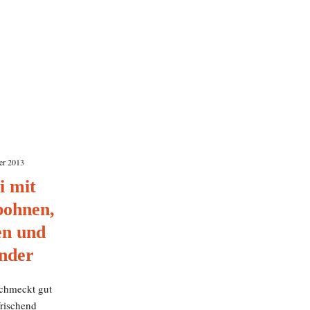
er 2013
i mit
bohnen,
en und
nder
schmeckt gut
frischend