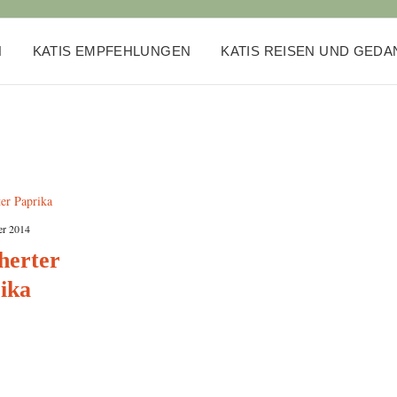
N
KATIS EMPFEHLUNGEN
KATIS REISEN UND GED
er 2014
herter
ika