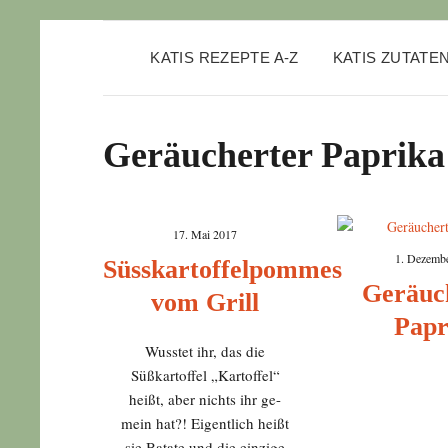
KATIS REZEPTE A-Z
KATIS ZUTATE
Geräucherter Paprika
17. Mai 2017
1. Dezemb
Süsskartoffelpommes
Geräuc
vom Grill
Papr
Wusstet ihr, das die
Süßkartoffel „Kartoffel“
heißt, aber nichts ihr ge-
mein hat?! Eigentlich heißt
sie Batate und die einzige